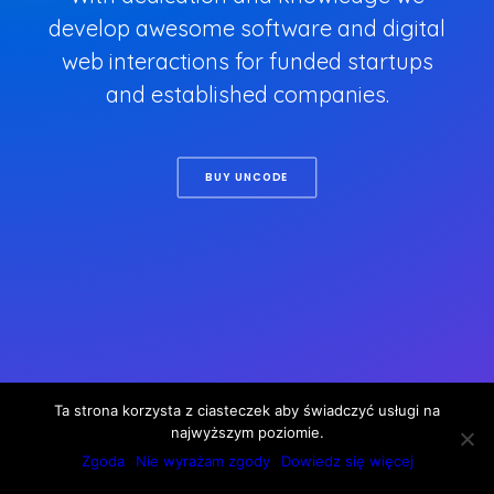
develop awesome software and digital
web interactions for funded startups
and established companies.
BUY UNCODE
Ta strona korzysta z ciasteczek aby świadczyć usługi na
najwyższym poziomie.
Zgoda
Nie wyrażam zgody
Dowiedz się więcej