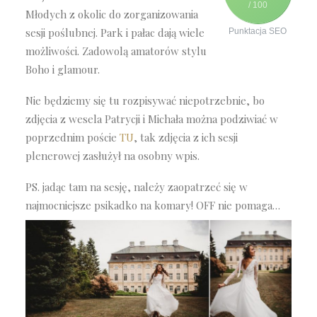
/ 100
Młodych z okolic do zorganizowania
sesji poślubnej. Park i pałac dają wiele
Punktacja SEO
możliwości. Zadowolą amatorów stylu
Boho i glamour.
Nie będziemy się tu rozpisywać niepotrzebnie, bo
zdjęcia z wesela Patrycji i Michała można podziwiać w
poprzednim poście
TU
, tak zdjęcia z ich sesji
plenerowej zasłużył na osobny wpis.
PS. jadąc tam na sesję, należy zaopatrzeć się w
najmocniejsze psikadko na komary! OFF nie pomaga…