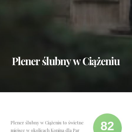
Plener
ślubny
w
Ciążeniu
82
Plener ślubny w Ciążeniu to świetne
miejsce w okolicach Konina dla Par