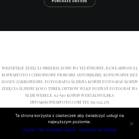
PURCHASE UNCODE
WSZYSTKIE ZDJĘCIA UMIESZCZONE NA TEJ STRONIE, SĄ WŁASNOŚCIĄ
KOPRASFOTO I CHRONIONE PRAWAMI AUTORSKIMI. KOPIOWANIE BEZ
ZGODY ZABRONIONE. FOTOGRAFIA ŚLUBNA KONIN FOTOGRAF KONIN
ZDJĘCIA ŚLUBNE KOŁO TUREK OSTRÓW WLKP POZNAŃ FOTOGRAF NA
ŚLUB WESELE. 62-510 KONIN WIIELKOPOLSKA
INFO@KOPRASFOTO.COM TEL 511 022 275
Ta strona korzysta z ciasteczek aby świadczyć usługi na
najwyższym poziomie.
Zgoda
Nie wyrażam zgody
Dowiedz się więcej