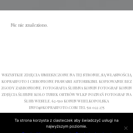
Nic nie znaleziono.
WSZYSTKIE ZDJĘCIA UMIESZCZONE NA TEJ STRONIE, SĄ WŁASNOŚCIĄ
KOPRASFOTO I CHRONIONE PRAWAMI AUTORSKIMI. KOPIOWANIE BEZ
ZGODY ZABRONIONE. FOTOGRAFIA ŚLUBNA KONIN FOTOGRAF KONIN
ZDJĘCIA ŚLUBNE KOŁO TUREK OSTRÓW WLKP POZNAŃ FOTOGRAF NA
ŚLUB WESELE. 62-510 KONIN WIIELKOPOLSKA
INFO@KOPRASFOTO.COM TEL 511 022 275
Ta strona korzysta z ciasteczek aby świadczyć usługi na
najwyższym poziomie.