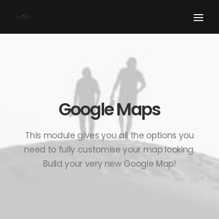
Home
O nas
Najczęściej zadawane pytania
Google Maps
Blog
Oferta
This module gives you all the options you
Galeria
need to fully customise your map looking.
Build your very new Google Map!
Kontakt