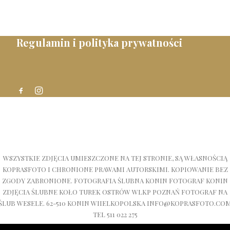
Regulamin i polityka prywatności
WSZYSTKIE ZDJĘCIA UMIESZCZONE NA TEJ STRONIE, SĄ WŁASNOŚCIĄ
KOPRASFOTO I CHRONIONE PRAWAMI AUTORSKIMI. KOPIOWANIE BEZ
ZGODY ZABRONIONE. FOTOGRAFIA ŚLUBNA KONIN FOTOGRAF KONIN
ZDJĘCIA ŚLUBNE KOŁO TUREK OSTRÓW WLKP POZNAŃ FOTOGRAF NA
ŚLUB WESELE. 62-510 KONIN WIIELKOPOLSKA INFO@KOPRASFOTO.CO
TEL 511 022 275