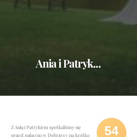
Ania
i
Patryk...
54
Z Anią i Patrykiem spotkaliśmy się
przed pałacem w Dobrzycy na krótko