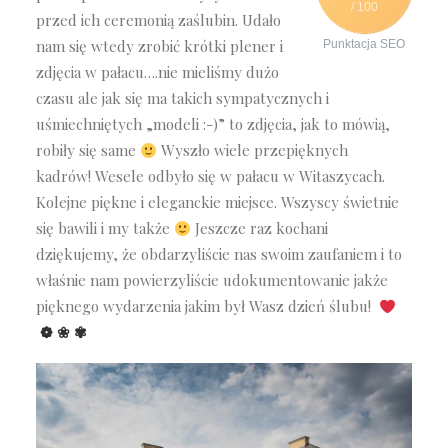
/ 100
przed ich ceremonią zaślubin. Udało
nam się wtedy zrobić krótki plener i
Punktacja SEO
zdjęcia w pałacu….nie mieliśmy dużo
czasu ale jak się ma takich sympatycznych i
uśmiechniętych „modeli :-)” to zdjęcia, jak to mówią,
robiły się same
Wyszło wiele przepięknych
kadrów! Wesele odbyło się w pałacu w Witaszycach.
Kolejne piękne i eleganckie miejsce. Wszyscy świetnie
się bawili i my także
Jeszcze raz kochani
dziękujemy, że obdarzyliście nas swoim zaufaniem i to
właśnie nam powierzyliście udokumentowanie jakże
pięknego wydarzenia jakim był Wasz dzień ślubu!
❁
❀
✾