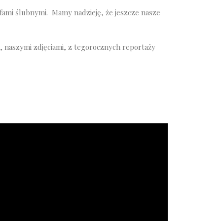
afami ślubnymi. Mamy nadzieję, że jeszcze nasze
, naszymi zdjęciami, z tegorocznych reportaży