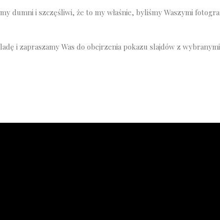
śmy dumni i szczęśliwi, że to my właśnie, byliśmy Waszymi fotogr
oladę i zapraszamy Was do obejrzenia pokazu slajdów z wybranymi