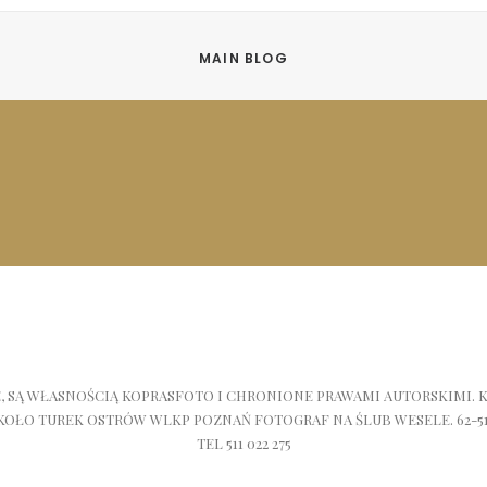
MAIN BLOG
E, SĄ WŁASNOŚCIĄ KOPRASFOTO I CHRONIONE PRAWAMI AUTORSKIMI.
KOŁO TUREK OSTRÓW WLKP POZNAŃ FOTOGRAF NA ŚLUB WESELE. 62
TEL 511 022 275