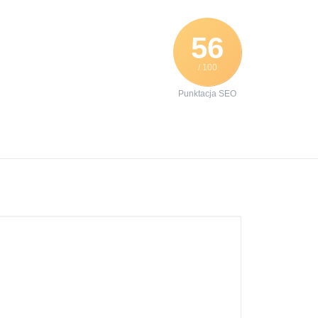
56
/ 100
Punktacja SEO