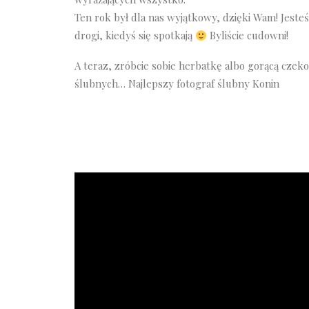
Ten rok był dla nas wyjątkowy, dzięki Wam! Jeste
drogi, kiedyś się spotkają
Byliście cudowni!
A teraz, zróbcie sobie herbatkę albo gorącą czek
ślubnych… Najlepszy fotograf ślubny Konin