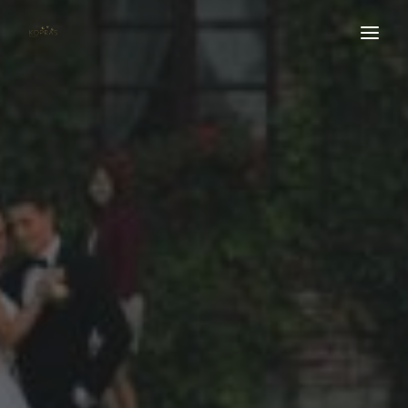
Home
O nas
Najczęściej zadawane pytania
Blog
Oferta
Galeria
Kontakt