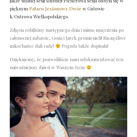
jakże udanej sesji ślubnej! Plenerowa sesja odbyła się w
pięknym
Pałacu Jesionowy Dwór
w Gutowie
k/Ostrowa Wielkopolskiego.
Zdjęcia robiliśmy następnego dnia i mimo zmęczenia po
całonocnej zabawie, Gosia i Jarek promienieli! Szczęśliwe
zakochańce dali radę!
Pogoda także dopisała!
Dziękujemy, że pozwoliliście nam udokumentować ten
najważniejszy dzień w Waszym życiu