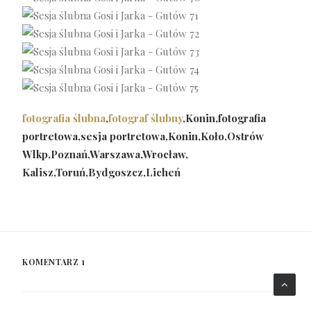
fotografia ślubna
,
fotograf ślubny
,Konin,fotografia
portretowa,sesja portretowa,Konin,Koło,Ostrów
Wlkp,Poznań,Warszawa,Wrocław,
Kalisz,Toruń,Bydgoszcz,Licheń
KOMENTARZ 1