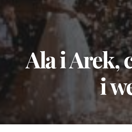
Ala
i
Arek,
c
i
we