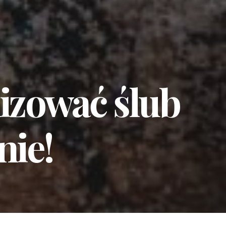
izować
ślub
nie!