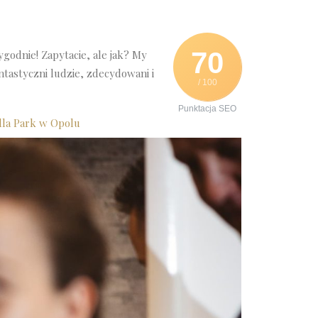
70
ygodnie! Zapytacie, ale jak? My
antastyczni ludzie, zdecydowani i
/ 100
Punktacja SEO
illa Park w Opolu