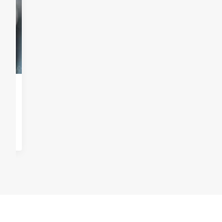
Sesja plenerowa Karoliny i Pawła –
Licheń
przez Kopras