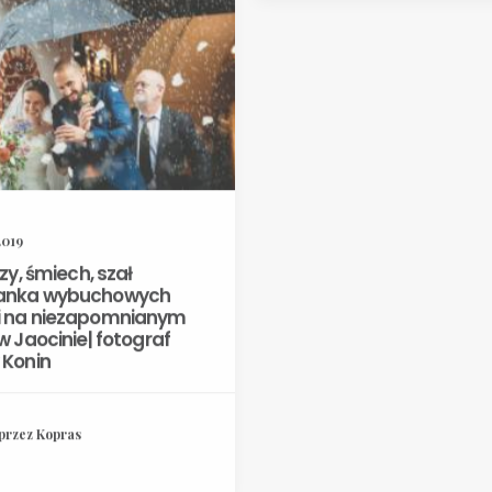
2019
łzy, śmiech, szał
anka wybuchowych
23 kwietnia 2019
i na niezapomnianym
 w Jaocinie| fotograf
Monika i Michał, wesel
 Konin
Paryżu i sesja plenero
stadninie koni w Czoło
przez Kopras
przez Kopras