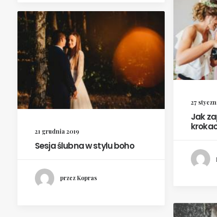
27 styczn
Jak za
kroka
21 grudnia 2019
Sesja ślubna w stylu boho
przez Kopras