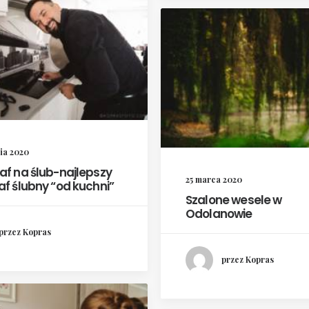
ia 2020
af na ślub-najlepszy
25 marca 2020
af ślubny “od kuchni”
Szalone wesele w
Odolanowie
przez Kopras
przez Kopras