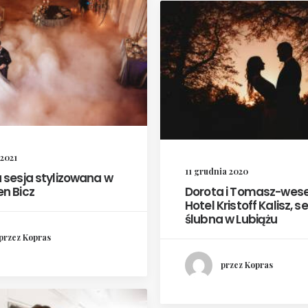
 2021
11 grudnia 2020
 sesja stylizowana w
n Bicz
Dorota i Tomasz-wese
Hotel Kristoff Kalisz, s
ślubna w Lubiążu
przez Kopras
przez Kopras