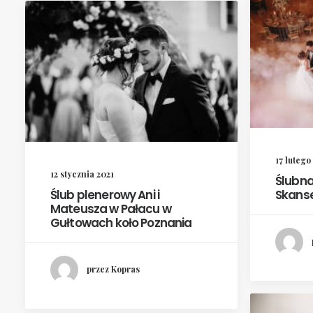
17 lutego
12 stycznia 2021
Ślubna
Ślub plenerowy Ani i
Skanse
Mateusza w Pałacu w
Gułtowach koło Poznania
przez Kopras