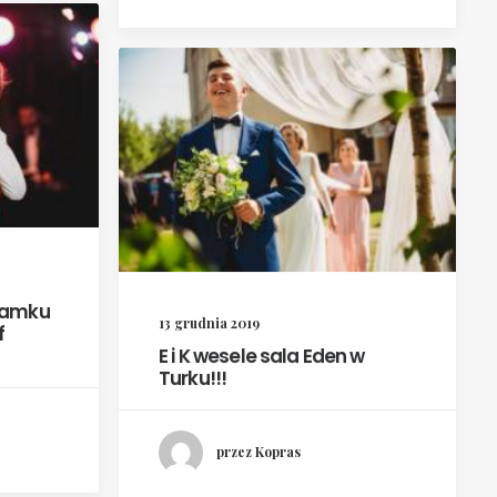
Zamku
13 grudnia 2019
f
E i K wesele sala Eden w
Turku!!!
przez Kopras