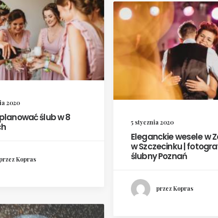
ia 2020
planować ślub w 8
5 stycznia 2020
ch
Eleganckie wesele w 
w Szczecinku | fotogra
ślubny Poznań
przez Kopras
przez Kopras