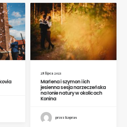
28 lipca 2021
kovia
Marlena i szymon i ich
jesienna sesja narzeczeńska
na łonie natury w okolicach
Konina
przez Kopras