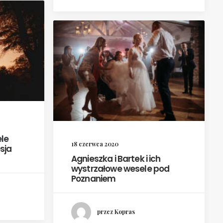
le
18 czerwca 2020
esja
Agnieszka i Bartek i ich
wystrzałowe wesele pod
Poznaniem
przez Kopras