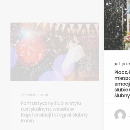
30 lipca 
Płacz, 
18 czerwca 2019
miesz
Fantastyczny ślub w stylu
emocj
rustykalnym, wesele w
ślubie
Kapitańskiej| fotograf ślubny
ślubny
Konin
przez Kopras