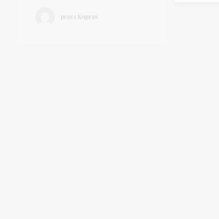
18 styczn
20 grudnia 2018
Angelik
Zuzia i Janek – poznańskie
zdjęcia
Wichrowe Wzgórza i
plene
grodziski Behapowiec :-)
przez Kopras